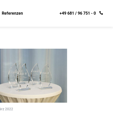
Referenzen
+49 681 / 96 751 - 0
Kurzreferenz DFKI
Kurzreferenz eGoSaar
Kurzreferenz Merzig
gskurs
Kurzreferenz MBK
gskurs
Kurzreferenz SIKB
n
Kurzreferenz Treofan
ärz 2022