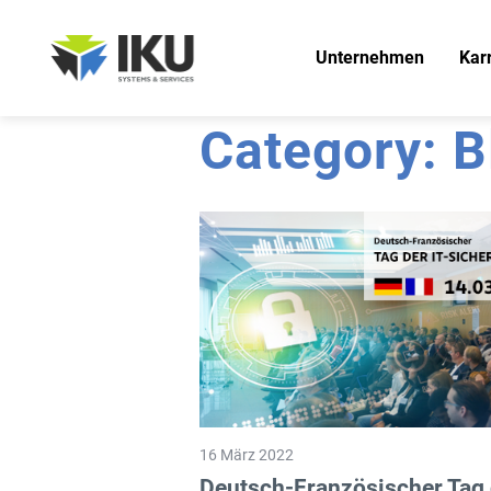
Unternehmen
Karr
Category: B
Unsere Philosophie
Unsere Partner
Presse / News
16 März 2022
Deutsch-Französischer Tag 