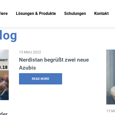
iere
Lösungen & Produkte
Schulungen
Kontakt
log
LINUX
NEU: Docker-Schulung
Netzwerk-Infrastruktur
OX: Anwender-Schulung
Virtualisierung
LINUX : Kompakt Kurs
15 März 2022
Nerdistan begrüßt zwei neue
Storage
LPIC 1 – Prüfungsvorbereitun
Azubis
Mail & Kollaboration
LPIC 2 – Prüfungsvorbereitun
Virenschutz
UCS: Administrative Tätigkeite
READ MORE
Identity Management & Directory Services
Citrix XEN Server
15 M
der