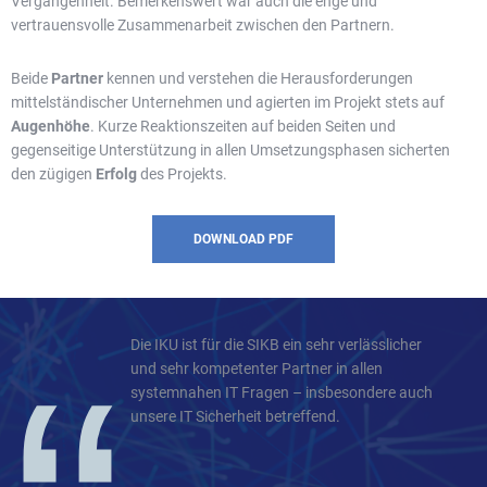
Vergangenheit. Bemerkenswert war auch die enge und
vertrauensvolle Zusammenarbeit zwischen den Partnern.
Beide
Partner
kennen und verstehen die Herausforderungen
mittelständischer Unternehmen und agierten im Projekt stets auf
Augenhöhe
. Kurze Reaktionszeiten auf beiden Seiten und
gegenseitige Unterstützung in allen Umsetzungsphasen sicherten
den zügigen
Erfolg
des Projekts.
DOWNLOAD PDF
Die IKU ist für die SIKB ein sehr verlässlicher
und sehr kompetenter Partner in allen
systemnahen IT Fragen – insbesondere auch
unsere IT Sicherheit betreffend.